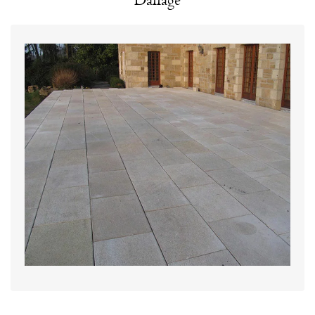
Dallage
, vous propose
tailleur de pierre
CARRIERE LUCAS,
une large gamme de dallages pour habiller et
embellir votre terrasse, piscine, allée, cour, entrée,
porche ou véranda. Dallage tous formats, finitions
bouchardées, flammées, éclatées, sciées, adoucies,
polies…
L’ensemble de ces éléments peut être réalisé soit
dans un format standard, soit personnalisé en
fonction de votre projet.