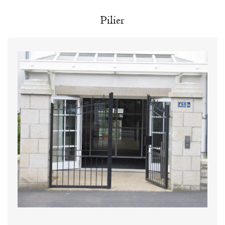
Pilier
Vous trouverez dans cette catégorie toute notre
sélection de colonnes, piliers, pilastres, poteaux…
réalisés artisanalement et selon votre demande à
partir de pierre naturelle 100% Bretonne. Que ce soit
pour votre entrée, porche ou terrasse, tous nos piliers
et colonnes sont taillés dans nos ateliers. La finition
tailleur de pierre
se fait selon vos désirs par notre
chevronné.